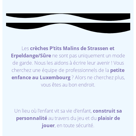
Les
crèches P’tits Malins de Strassen et
Erpeldange/Sûre
ne sont pas uniquement un mode
de garde. Nous les aidons à écrire leur avenir ! Vous
cherchez une équipe de professionnels de la
petite
enfance au Luxembourg
? Alors ne cherchez plus,
vous êtes au bon endroit.
Un lieu où l’enfant vit sa vie d’enfant,
construit sa
personnalité
au travers du jeu et du
plaisir de
jouer
, en toute sécurité.