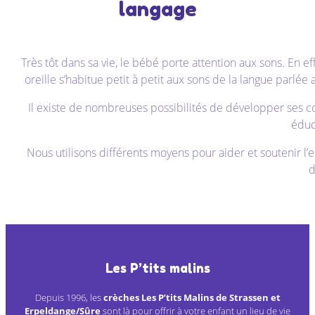
langage
Très tôt dans sa vie, le bébé porte attention aux sons. En eff
oreille s’habitue petit à petit aux sons de la langue parlée
Il existe de nombreuses possibilités de développer ses 
éduc
Nous utilisons différents moyens pour aider et soutenir l
d
Les P’tits malins
Depuis 1996, les
crèches Les P’tits Malins de Strassen et
Erpeldange/Sûre
sont là pour offrir à votre enfant un lieu de vie