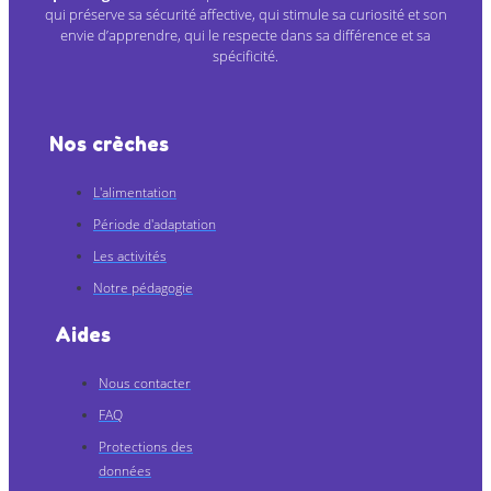
qui préserve sa sécurité affective, qui stimule sa curiosité et son
envie d’apprendre, qui le respecte dans sa différence et sa
spécificité.
Nos crèches
L'alimentation
Période d'adaptation
Les activités
Notre pédagogie
Aides
Nous contacter
FAQ
Protections des
données